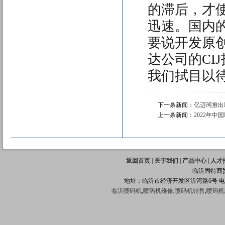
的滞后，才
迅速。国内的
要说开发原创
达公司的CI
我们拭目以
下一条新闻：
亿迈珂推出
上一条新闻：
2022年中
返回首页
|
关于我们
|
产品中心
|
人才
临沂固特商
地址：临沂市经济开发区沂河路6号 
临沂喷码机
,
喷码机维修
,
喷码机销售
,
喷码机