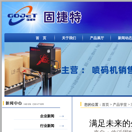
首 页
关于我们
产品展厅
新闻动态
您的位置：
首页
>
产品学堂
>
企业新闻
满足未来的
行业新闻