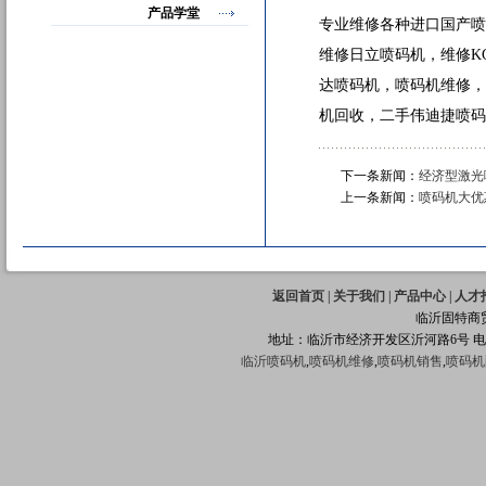
产品学堂
专业维修各种进口国产喷
维修日立喷码机，维修K
达喷码机，喷码机维修，
机回收，二手伟迪捷喷码
下一条新闻：
经济型激光
上一条新闻：
喷码机大优
返回首页
|
关于我们
|
产品中心
|
人才
临沂固特商
地址：临沂市经济开发区沂河路6号 
临沂喷码机
,
喷码机维修
,
喷码机销售
,
喷码机